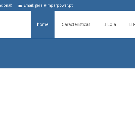
cional)
Email: geral@imparpower.pt
home
Características
Loja
R