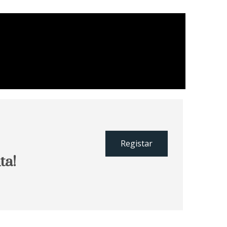
Registar
ta!